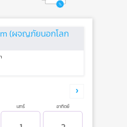
tem (ผจญภัยนอกโลก
า
เสาร์
อาทิตย์