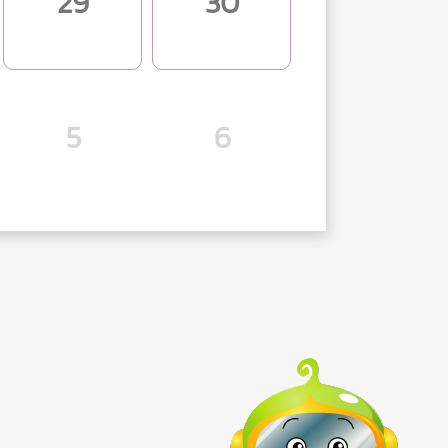
29
30
5
6